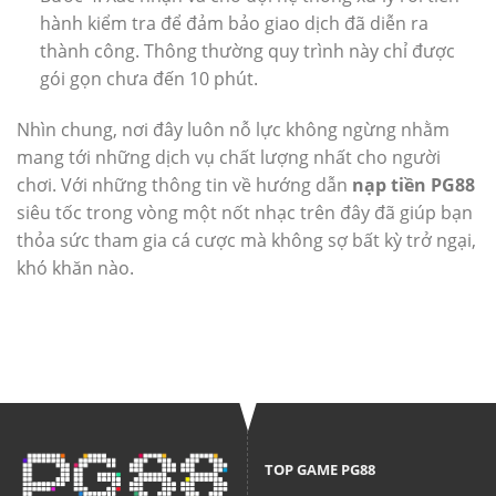
hành kiểm tra để đảm bảo giao dịch đã diễn ra
thành công. Thông thường quy trình này chỉ được
gói gọn chưa đến 10 phút.
Nhìn chung, nơi đây luôn nỗ lực không ngừng nhằm
mang tới những dịch vụ chất lượng nhất cho người
chơi. Với những thông tin về hướng dẫn
nạp tiền PG88
siêu tốc trong vòng một nốt nhạc trên đây đã giúp bạn
thỏa sức tham gia cá cược mà không sợ bất kỳ trở ngại,
khó khăn nào.
TOP GAME PG88